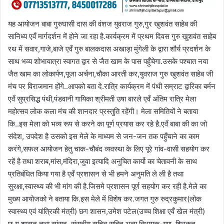
यह आयोजन बाबा गुरुघासी दास की वंशज युवराज गुरु,गुर खुशवंत साहेब की
सानिध्य एवँ मार्गदर्शन में होने जा रहा है.कार्यक्रम में प्रथम दिवस गुरु खुशवंत साहेब
रथ में सवार,गाजे,बाजे एवँ गुरु बालकदास अखाड़ा मुंगेली के द्वारा शौर्य प्रदर्शन के
साथ भव्य शोभायात्रा स्वागत द्वार से जैत खाम के पास पहुँचेगा.उसके पश्चात नया
जैत खाम का लोकार्पण,पूजा अर्चना,चौका आरती कर,युवराज गुरु खुशवंत साहेब जी
मंच पर विराजमान होंगे..आपको बता दे.रात्रि कार्यक्रम में पंथी सम्राट द्वारिका बर्मन
एवँ सुप्रसिद्ध पंथी,पंडवानी गायिका श्रीमती उषा बारले एवँ अंतिम रात्रि मेला
महोत्सव लोक कला मंच की शानदार प्रस्तुति रहेंगी। मेला समितियों ने बताया
कि..इस मेला को भव्य रूप से करने का पूर्ण प्रयास कर रहे है.एवँ बाबा की का जो
संदेश, उपदेश है उसको इस मेले के माध्यम से जन-जन तक पहुँचाने का काम
करंगे,सफल आयोजन हेतु चाक-चौबंद व्यवस्था के लिए पूरे गांव-वासी सहयोग कर
रहें है तथा शराब,मांस,मंदिरा,जुवा इत्यादि अनुचित कार्यो का चेतावनी के साथ
प्रतिबंधित किया गया है एवँ प्रशासन से भी हमने अनुमति ले ली है तथा
सुरक्षा,स्वास्थ्य की भी मांग की है.जिसमे प्रशासन पूर्ण सहयोग कर रही है.मेले का
मुख्य आयोजको ने बताया कि.इस मेले में विशेष कर.जगत गुरु रुद्रकुमार(लोक
स्वास्थ्य एवं यांत्रिकी मंत्री) छग शासन,उमेश पटेल(उच्च शिक्षा एवँ खेल मंत्री)
छ.ग शासन तथा सांसद, संसदीय सचिव सहित अन्य विधायक-गण, शिरकत