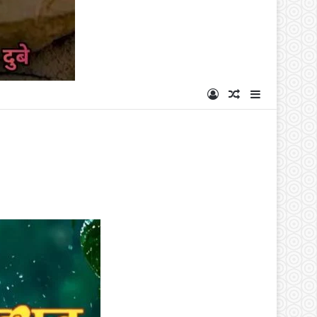
Log In
Random Articl
Sidebar