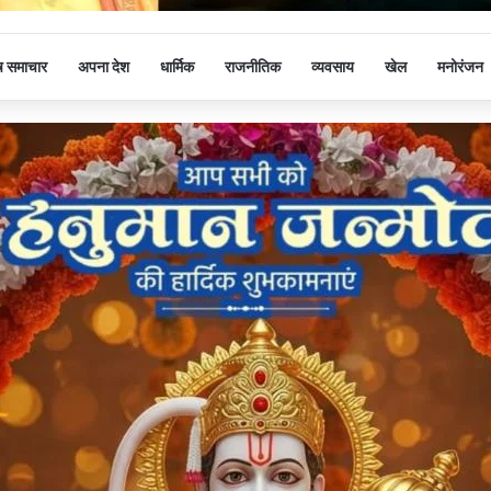
ष समाचार
अपना देश
धार्मिक
राजनीतिक
व्यवसाय
खेल
मनोरंजन