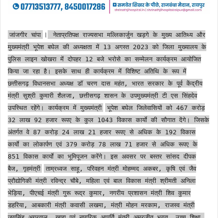
।
जांजगीर चांपा
नेताप्रतिपक्ष राज्यसभा मल्लिकार्जुन खड़गे के मुख्य आतिथ्य और
मुख्यमंत्री भूपेश बघेल की अध्यक्षता में 13 अगस्त 2023 को जिला मुख्यालय के
पुलिस लाइन खोखरा में दोपहर 12 बजे भरोसे का सम्मेलन कार्यक्रम आयोजित
किया जा रहा है। इसके साथ ही कार्यक्रम में विशिष्ट अतिथि के रूप में
छत्तीसगढ़ विधानसभा अध्यक्ष डॉ चरण दास महंत, भारत सरकार के पूर्व केंद्रीय
मंत्री सुश्री कुमारी शैलजा, छत्तीसगढ़ शासन के उपमुख्यमंत्री टी एस सिंहदेव
उपस्थित रहेंगे। कार्यक्रम में मुख्यमंत्री
भूपेश बघेल जिलेवासियों को 467 करोड़
32 लाख 92 हजार रूपए के कुल 1043 विकास कार्याे की सौगात देंगे। जिसके
अंतर्गत वे 87 करोड़ 24 लाख 21 हजार रूपए से अधिक के 192 विकास
कार्याे का लोकार्पण एवं 379 करोड़ 78 लाख 71 हजार से अधिक रूपए के
851 विकास कार्याे का भूमिपूजन करेंगे। इस अवसर पर बस्तर सांसद दीपक
बैज, गृहमंत्री
ताम्रध्वज साहू, परिवहन मंत्री मोहम्मद अकबर, कृषि एवं जैव
प्रौद्योगिकी मंत्री रविन्द्र चौबे, महिला एवं बाल विकास मंत्री श्रीमती अनिला
भेड़िया, पीएचई मंत्री गुरू रूद्र कुमार, नगरीय प्रशासन मंत्री शिव कुमार
डहरिया, आबकारी मंत्री कवासी लखमा, मंत्री मोहन मरकाम, राजस्व मंत्री
जयसिंह अग्रवाल, खाद्य एवं नागरिक आपूर्ति मंत्री अमरजीत भगत, उच्च शिक्षा,