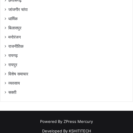
छत्तीसगढ़
जांजगीर चांपा
धार्मिक
बिलासपुर
मनोरंजन
राजनीतिक
रायगढ़
रायपुर
विशेष समाचार
व्यवसाय
सक्ती
Powered By
ZPress Mercury
Developed By
KSHITITECH