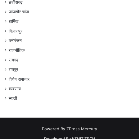
छत्तीसगढ़
जांजगीर चांपा
धार्मिक
बिलासपुर
मनोरंजन
राजनीतिक
रायगढ़
रायपुर
विशेष समाचार
व्यवसाय
सक्ती
Powered By
ZPress Mercury
Developed By
KSHITITECH