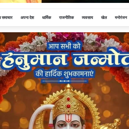
ष समाचार
अपना देश
धार्मिक
राजनीतिक
व्यवसाय
खेल
मनोरंजन