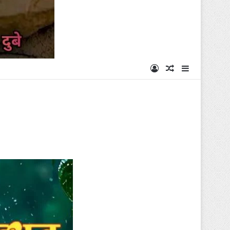
Log In
Random Articl
Sidebar