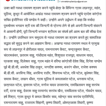
उक्त बातें नवधा रामायण श्रवण करने पहुंचे क्षेत्र के विभिन्न ग्राम लछनपुर, महंत,
घुठिया, कुथुर में आयोजित अखंड नवधा रामायण श्रवण करने पहुंचे प्रदेश कांग्रेस
सचिव इंजीनियर रवि पाण्डेय ने कही। उन्होने अपने उद्बोधन में कहा कि मर्यादा
पुरूषोत्तम भगवान श्री राम की जिन्दगी से प्रेरणा लेने से हमे अपनी जिन्दगी संवारने
मे आसानी होगी, पूरी जिन्दगी भगवान श्रीराम का संघर्ष हमें आत्म बल की सीख देता
है। उन्होंने उपस्थित जन समुदाय से नवधा रामायण का श्रवण करते हुए सामाजिक
सद्भाव को सुदृढ़ करने का आहवान किया। अखण्ड नवधा रामायण स्थल मे प्रमुख
रूप से लछनपुर मे होरीलाल यादव, रामनारायण केंवट, चन्द्रकुमार केंवट,
चंदरामकंवर, छतराम साहू, गांधीदास महंत, शिशुपाल राजपूत, साधराम यादव,
प्रकाश साहू, दिलेश्वर साहू, ग्राम महंत मे वरिष्ठ कांग्रेसी देवेश सिंह, दिनेश पाण्डेय
पूर्व बी.डी.सी, अवधेश सिंह ठाकुर, जगदीश कश्यप, बजरंग धीवर, राजेश कश्यप
बी.डी.सी. अरविन्द सिंह, अरविन्द राठौर, शिवनाथ पटेल, रवि पटेल, बुधेश्वर सिंह,
समारू केंवट, लखन धीवर, ग्राम घुठिया मे कमलाकांत पटेल, धनसाय पटेल,
छत्रपाल पटेल, द्वासराम पटेल, मनोज यादव उपसरपंच, रामखिलावन साहू सरपंच
दर्रीं, दरस साहू, देवराम साहू परमानंद सरपंच खैरा, रामविलास पटेल, गोवर्धन यादव,
हर्ष मिश्रा, ग्राम कुथुर मे कमल किशोर साव, महेन्द्र साव सरपंच प्रतिनिधि,
रामनारायण साहू, राजाराम सिंहानी, कृष्णा तिवारी, ओमप्रकाश तिवारी, कृष्णा