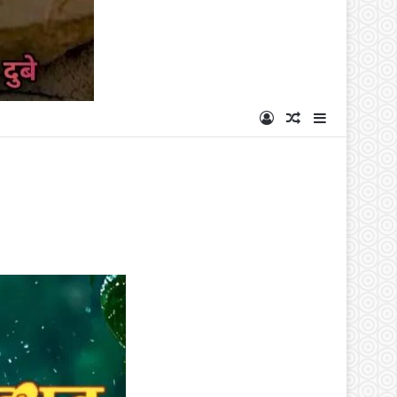
Log In
Random Articl
Sidebar