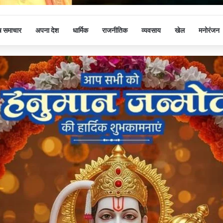
ष समाचार
अपना देश
धार्मिक
राजनीतिक
व्यवसाय
खेल
मनोरंजन