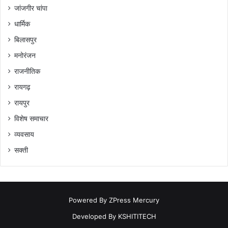
जांजगीर चांपा
धार्मिक
बिलासपुर
मनोरंजन
राजनीतिक
रायगढ़
रायपुर
विशेष समाचार
व्यवसाय
सक्ती
Powered By
ZPress Mercury
Developed By
KSHITITECH