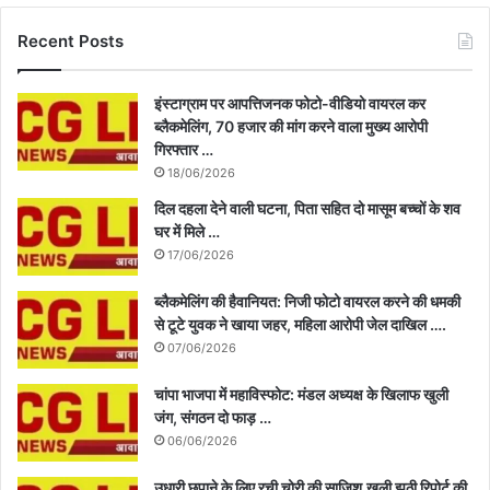
Recent Posts
इंस्टाग्राम पर आपत्तिजनक फोटो-वीडियो वायरल कर
ब्लैकमेलिंग, 70 हजार की मांग करने वाला मुख्य आरोपी
गिरफ्तार …
18/06/2026
दिल दहला देने वाली घटना, पिता सहित दो मासूम बच्चों के शव
घर में मिले …
17/06/2026
ब्लैकमेलिंग की हैवानियत: निजी फोटो वायरल करने की धमकी
से टूटे युवक ने खाया जहर, महिला आरोपी जेल दाखिल ….
07/06/2026
चांपा भाजपा में महाविस्फोट: मंडल अध्यक्ष के खिलाफ खुली
जंग, संगठन दो फाड़ …
06/06/2026
उधारी छुपाने के लिए रची चोरी की साजिश,खुली झूठी रिपोर्ट की