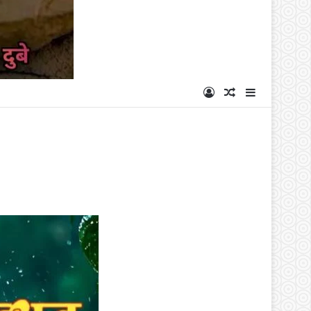
Log In
Random Articl
Sidebar