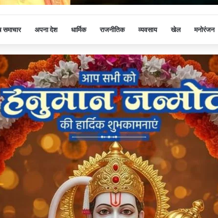
ष समाचार
अपना देश
धार्मिक
राजनीतिक
व्यवसाय
खेल
मनोरंजन