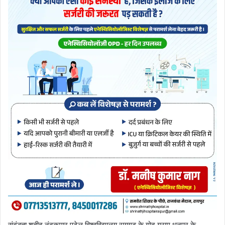
संबंद्धता शहीद नंदकुमार पटेल विश्वविद्यालय रायगढ़ के गोद ग्राम धनपुर के