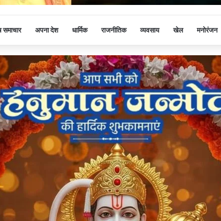
ष समाचार
अपना देश
धार्मिक
राजनीतिक
व्यवसाय
खेल
मनोरंजन