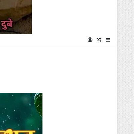
Log In
Random Articl
Sidebar