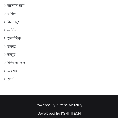
जांजगीर चांपा
धार्मिक
बिलासपुर
मनोरंजन
राजनीतिक
रायगढ़
रायपुर
विशेष समाचार
व्यवसाय
सक्ती
Powered By
ZPress Mercury
Developed By
KSHITITECH