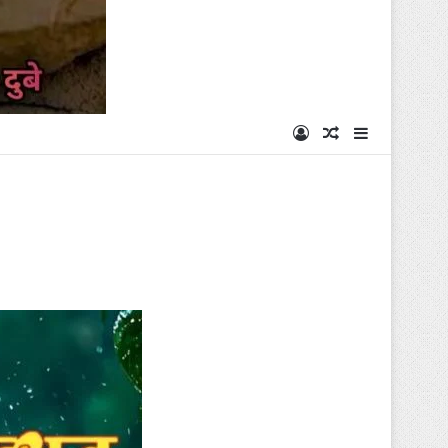
Log In
Random Articl
Sidebar