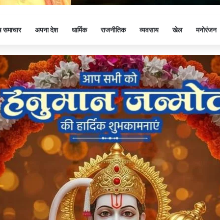
ष समाचार
अपना देश
धार्मिक
राजनीतिक
व्यवसाय
खेल
मनोरंजन