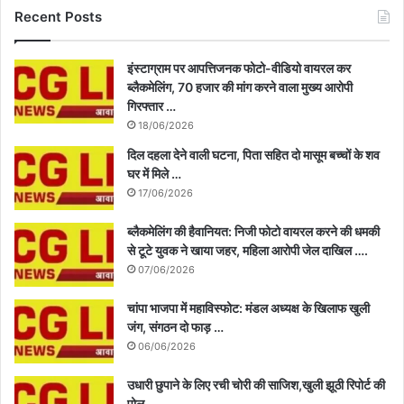
Recent Posts
इंस्टाग्राम पर आपत्तिजनक फोटो-वीडियो वायरल कर
ब्लैकमेलिंग, 70 हजार की मांग करने वाला मुख्य आरोपी
गिरफ्तार …
18/06/2026
दिल दहला देने वाली घटना, पिता सहित दो मासूम बच्चों के शव
घर में मिले …
17/06/2026
ब्लैकमेलिंग की हैवानियत: निजी फोटो वायरल करने की धमकी
से टूटे युवक ने खाया जहर, महिला आरोपी जेल दाखिल ….
07/06/2026
चांपा भाजपा में महाविस्फोट: मंडल अध्यक्ष के खिलाफ खुली
जंग, संगठन दो फाड़ …
06/06/2026
उधारी छुपाने के लिए रची चोरी की साजिश,खुली झूठी रिपोर्ट की
पोल …