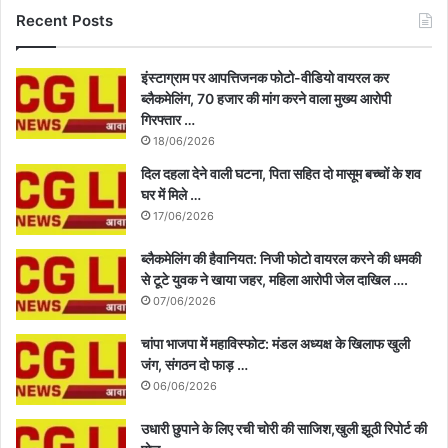
Recent Posts
इंस्टाग्राम पर आपत्तिजनक फोटो-वीडियो वायरल कर
ब्लैकमेलिंग, 70 हजार की मांग करने वाला मुख्य आरोपी
गिरफ्तार …
18/06/2026
दिल दहला देने वाली घटना, पिता सहित दो मासूम बच्चों के शव
घर में मिले …
17/06/2026
ब्लैकमेलिंग की हैवानियत: निजी फोटो वायरल करने की धमकी
से टूटे युवक ने खाया जहर, महिला आरोपी जेल दाखिल ….
07/06/2026
चांपा भाजपा में महाविस्फोट: मंडल अध्यक्ष के खिलाफ खुली
जंग, संगठन दो फाड़ …
06/06/2026
उधारी छुपाने के लिए रची चोरी की साजिश,खुली झूठी रिपोर्ट की