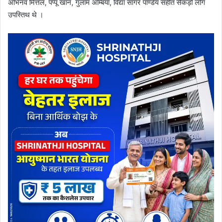
अभिनव मित्तल, पप्पू खान, गुलाम अम्बिया, विद्या सागर पाण्डेय सहीत सैकड़ों लोग
उपस्तिथ थे ।