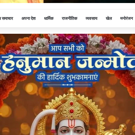
ष समाचार
अपना देश
धार्मिक
राजनीतिक
व्यवसाय
खेल
मनोरंजन