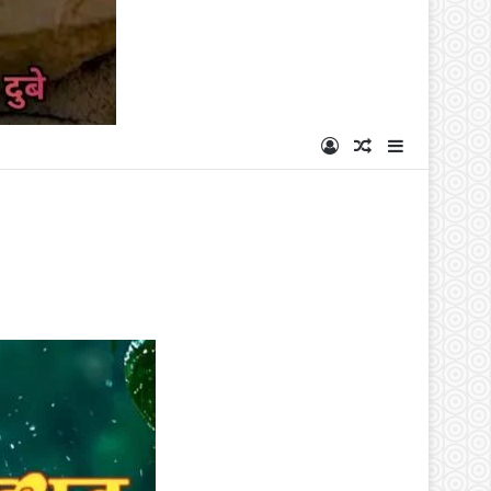
Log In
Random Articl
Sidebar