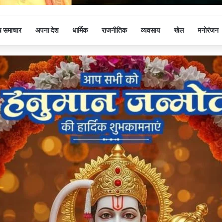
ष समाचार
अपना देश
धार्मिक
राजनीतिक
व्यवसाय
खेल
मनोरंजन