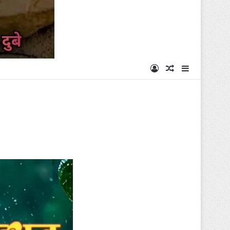
Log In
Random Articl
Sidebar