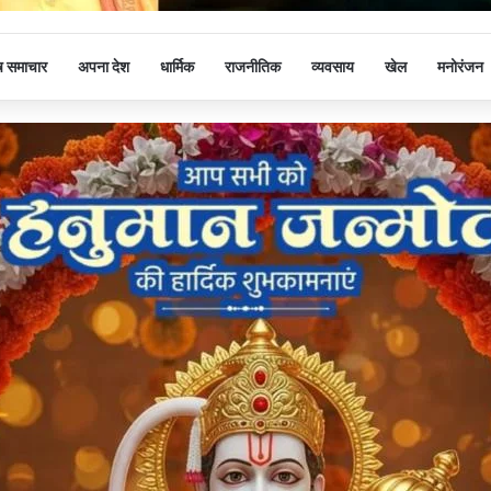
ष समाचार
अपना देश
धार्मिक
राजनीतिक
व्यवसाय
खेल
मनोरंजन