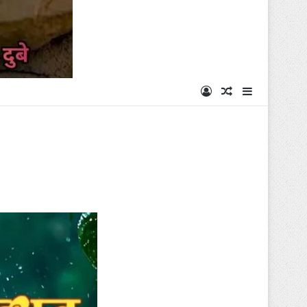
Log In
Random Articl
Sidebar