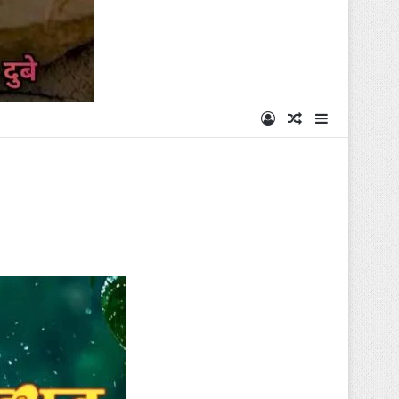
Log In
Random Articl
Sidebar