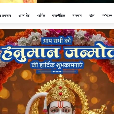
ष समाचार
अपना देश
धार्मिक
राजनीतिक
व्यवसाय
खेल
मनोरंजन