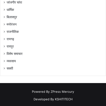
जांजगीर चांपा
धार्मिक
बिलासपुर
मनोरंजन
राजनीतिक
रायगढ़
रायपुर
विशेष समाचार
व्यवसाय
सक्ती
Powered By
ZPress Mercury
Developed By
KSHITITECH