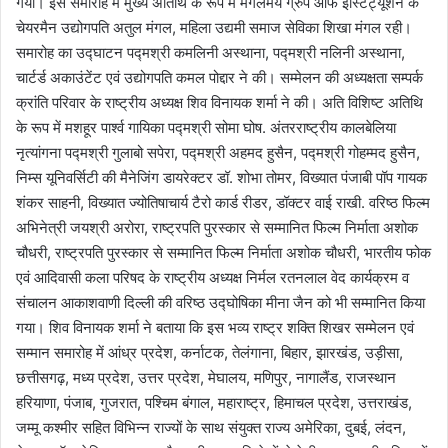
गया। इस समारोह में मुख्य अतिथि के रूप में मंगलमय ग्रुप ऑफ इंस्टिट्यूशन के
चेयरमैन उद्योगपति अतुल मंगल, महिला उद्यमी समाज सेविका शिखा मंगल रही।
समारोह का उद्घाटन पद्मश्री कमलिनी अस्थाना, पद्मश्री नलिनी अस्थाना,
चार्टर्ड अकाउंटेंट एवं उद्योगपति कमल पोद्दार ने की। सम्मेलन की अध्यक्षता सम्पर्क
क्रांति परिवार के राष्ट्रीय अध्यक्ष शिव विनायक शर्मा ने की। अति विशिष्ट अतिथि
के रूप में मशहूर पार्श्व गायिका पद्मश्री सोमा घोष. अंतरराष्ट्रीय कालबेलिया
नृत्यांगना पद्मश्री गुलाबो सपेरा, पद्मश्री अहमद हुसैन, पद्मश्री गोहम्मद हुसैन,
निम्स यूनिवर्सिटी की मैनेजिंग डायरेक्टर डॉ. शोभा तोमर, विख्यात पंजाबी पॉप गायक
शंकर साहनी, विख्यात ज्योतिषाचार्य टैरो कार्ड रीडर, डॉक्टर वाई राखी. वरिष्ठ फिल्म
अभिनेत्री जयश्री अरोरा, राष्ट्रपति पुरस्कार से सम्मानित फिल्म निर्माता अशोक
चौधरी, राष्ट्रपति पुरस्कार से सम्मानित फिल्म निर्माता अशोक चौधरी, भारतीय फोक
एवं आदिवासी कला परिषद के राष्ट्रीय अध्यक्ष निर्मल रतनलाल वेद कार्यक्रम व
संचालन आकाशवाणी दिल्ली की वरिष्ठ उद्घोषिका मीना जैन को भी सम्मानित किया
गया। शिव विनायक शर्मा ने बताया कि इस भव्य राष्ट्र शक्ति शिखर सम्मेलन एवं
सम्मान समारोह में आंध्र प्रदेश, कर्नाटक, तेलंगाना, बिहार, झारखंड, उड़ीसा,
छत्तीसगढ़, मध्य प्रदेश, उत्तर प्रदेश, मेघालय, मणिपुर, नागालैंड, राजस्थान
हरियाणा, पंजाब, गुजरात, पश्चिम बंगाल, महाराष्ट्र, हिमाचल प्रदेश, उत्तराखंड,
जम्मू कश्मीर सहित विभिन्न राज्यों के साथ संयुक्त राज्य अमेरिका, दुबई, लंदन,