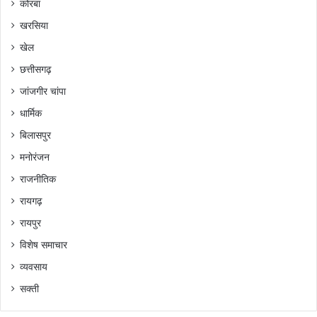
कोरबा
खरसिया
खेल
छत्तीसगढ़
जांजगीर चांपा
धार्मिक
बिलासपुर
मनोरंजन
राजनीतिक
रायगढ़
रायपुर
विशेष समाचार
व्यवसाय
सक्ती