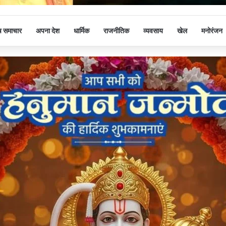
ष समाचार
अपना देश
धार्मिक
राजनीतिक
व्यवसाय
खेल
मनोरंजन