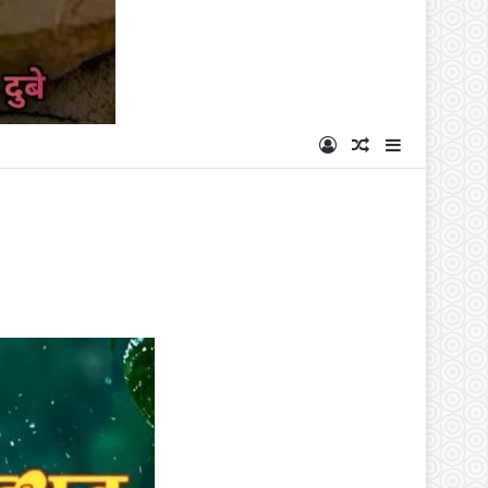
Log In
Random Articl
Sidebar