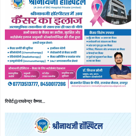
रिपोर्ट@राघवेन्द्र वैष्णव…