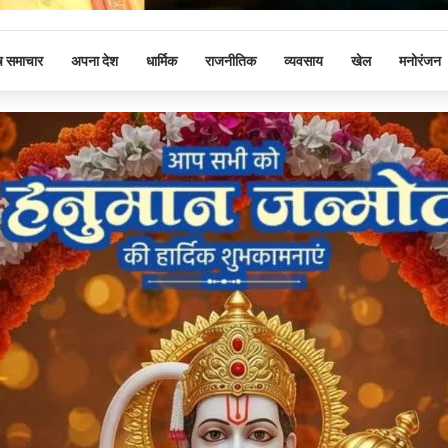
ष समाचार
अपना देश
धार्मिक
राजनीतिक
व्यवसाय
खेल
मनोरंजन