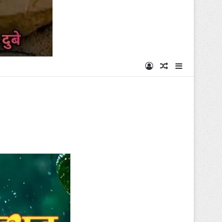
Log In
Random Articl
Sidebar