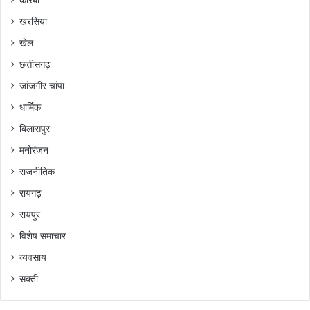
कोरबा
खरसिया
खेल
छत्तीसगढ़
जांजगीर चांपा
धार्मिक
बिलासपुर
मनोरंजन
राजनीतिक
रायगढ़
रायपुर
विशेष समाचार
व्यवसाय
सक्ती