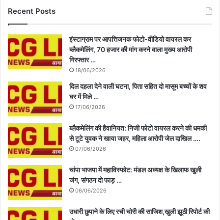
Recent Posts
इंस्टाग्राम पर आपत्तिजनक फोटो-वीडियो वायरल कर
ब्लैकमेलिंग, 70 हजार की मांग करने वाला मुख्य आरोपी
गिरफ्तार …
18/06/2026
दिल दहला देने वाली घटना, पिता सहित दो मासूम बच्चों के शव
घर में मिले …
17/06/2026
ब्लैकमेलिंग की हैवानियत: निजी फोटो वायरल करने की धमकी
से टूटे युवक ने खाया जहर, महिला आरोपी जेल दाखिल ….
07/06/2026
चांपा भाजपा में महाविस्फोट: मंडल अध्यक्ष के खिलाफ खुली
जंग, संगठन दो फाड़ …
06/06/2026
उधारी छुपाने के लिए रची चोरी की साजिश,खुली झूठी रिपोर्ट की