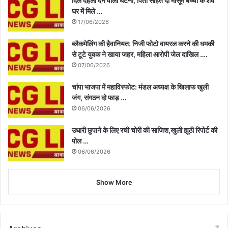
दिल दहला देने वाली घटना, पिता सहित दो मासूम बच्चों के शव
घर में मिले …
17/06/2026
ब्लैकमेलिंग की हैवानियत: निजी फोटो वायरल करने की धमकी
से टूटे युवक ने खाया जहर, महिला आरोपी जेल दाखिल ….
07/06/2026
चांपा भाजपा में महाविस्फोट: मंडल अध्यक्ष के खिलाफ खुली
जंग, संगठन दो फाड़ …
06/06/2026
उधारी छुपाने के लिए रची चोरी की साजिश,खुली झूठी रिपोर्ट की
पोल …
06/06/2026
Show More