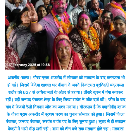
अफरीद-चाम्पा। गौरव ग्राम अफरीद में सोमवार को मतदान के बाद मतगडऩा भी
हो गई। जिसमें बिंदिया शाश्वत धर दीवान ने अपने निकटमत प्रतिद्वंदी चंद्रकला
राठौर को 627 से अधिक मतों के अंतर से हराया। तीसरे क्रम में गंगा बनाफर
रहीं। वहीं जनपद पंचायत क्षेत्र के लिए शिखा राठौर ने जीत दर्ज की। जीत के बाद
गांव में विजयी रैली निकाल जीत का जश्न मनाया। गौरतलब है कि बम्हनीडीह ब्लाक
के गौरव ग्राम अफरीद में प्रथम चरण का चुनाव सोमवार को हुआ। जिसमें जिला
पंचायत, जनपद पंचायत, सरपंच व पंच पद के लिए चुनाव हुआ। सुबह से ही मतदान
केंद्रों में भारी भीड़ लगी रही। शाम को तीन बजे तक मतदान होते रहा। मतदाता