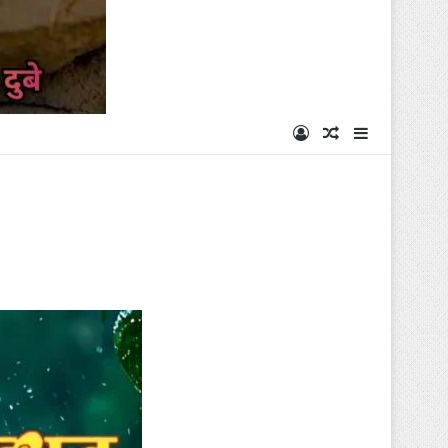
Log In
Random Articl
Sidebar