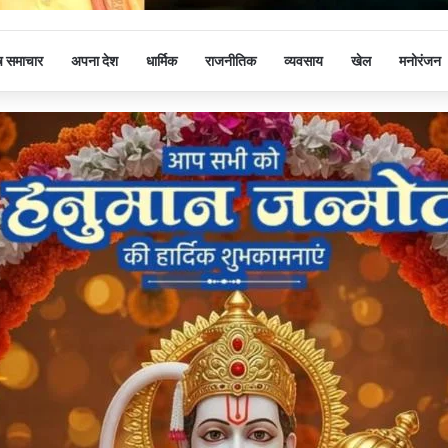
ष समाचार
अपना देश
धार्मिक
राजनीतिक
व्यवसाय
खेल
मनोरंजन