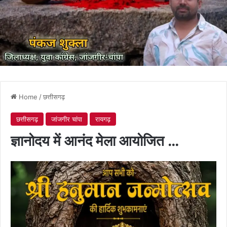
Home
/
छत्तीसगढ़
छत्तीसगढ़
जांजगीर चांपा
रायगढ़
ज्ञानोदय में आनंद मेला आयोजित …