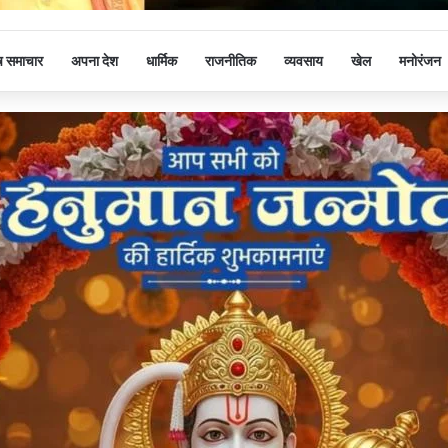
ष समाचार
अपना देश
धार्मिक
राजनीतिक
व्यवसाय
खेल
मनोरंजन