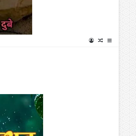
Log In
Random Articl
Sidebar