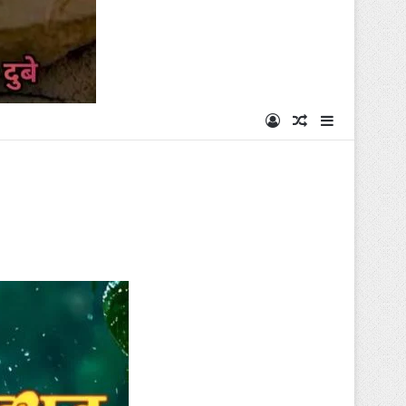
Log In
Random Articl
Sidebar