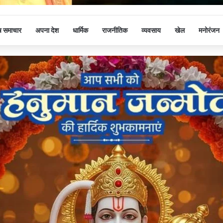
ष समाचार
अपना देश
धार्मिक
राजनीतिक
व्यवसाय
खेल
मनोरंजन