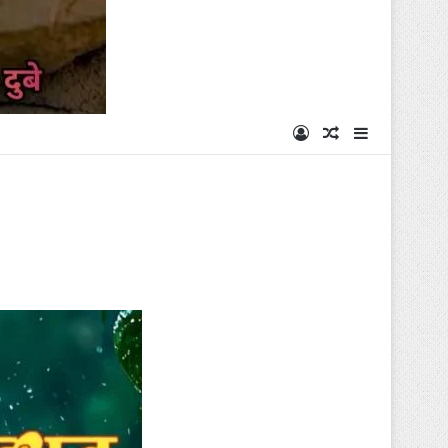
Log In
Random Articl
Sidebar