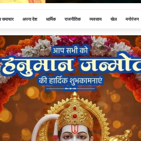
ष समाचार
अपना देश
धार्मिक
राजनीतिक
व्यवसाय
खेल
मनोरंजन