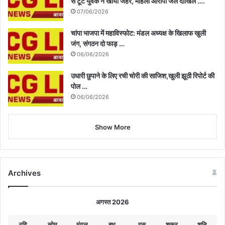
से टूटे युवक ने खाया जहर, महिला आरोपी जेल दाखिल ….
07/06/2026
चांपा भाजपा में महाविस्फोट: मंडल अध्यक्ष के खिलाफ खुली
जंग, संगठन दो फाड़ …
06/06/2026
उधारी छुपाने के लिए रची चोरी की साजिश,खुली झूठी रिपोर्ट की
पोल …
06/06/2026
Show More
Archives
अगस्त 2026
रवि
सोम
मंगल
बुध
गुरु
शुक्र
शनि