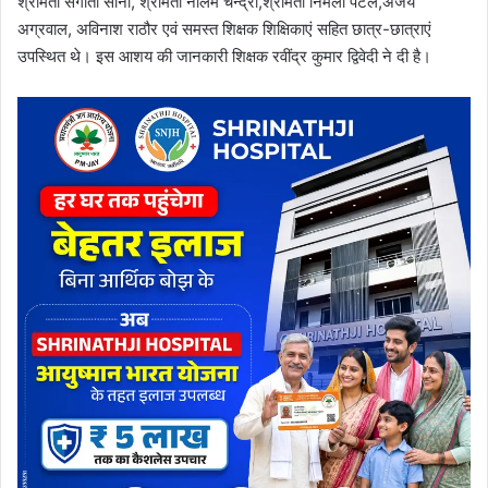
श्रीमती संगीता सोनी, श्रीमती नीलम चन्द्रा,श्रीमती निर्मला पटेल,अजय
अग्रवाल, अविनाश राठौर एवं समस्त शिक्षक शिक्षिकाएं सहित छात्र-छात्राएं
उपस्थित थे। इस आशय की जानकारी शिक्षक रवींद्र कुमार द्विवेदी ने दी है।