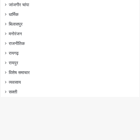
जांजगीर चांपा
धार्मिक
बिलासपुर
मनोरंजन
राजनीतिक
रायगढ़
रायपुर
विशेष समाचार
व्यवसाय
सक्ती
Powered By
ZPress Mercury
Developed By
KSHITITECH