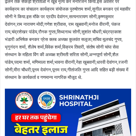
ढ़लने तक सैकड़ों श्रोताओं ने खूब नृत्य कर मनोरंजन किया.इस अवसर पर
कार्यक्रम का संचालन कार्यक्रम संयोजक पुरुषोत्तम शर्मा,सुनील बनकर एवं महावीर
सोनी ने किया.इस मौके पर प्रदीप देवांगन,सत्यनारायण सोनी,कृष्णकुमार
देवांगन,राम नारायण मोदी,गणेश श्रीवास, राम खुबवानी,मनोज वीरानी, पंकज
राय,चंद्रशेखर पांडेय,रौनक गुप्ता,सिध्दनाथ सोनी,सुशांत चौधरी,चंद्रप्रकाश
भंडारी अभिषेक बनकर प्रेस क्लब अध्यक्ष कुलवंत सलूजा,सचिव मूलचंद गुप्ता,
भृगुनंदन शर्मा, शैलेष शर्मा,विवेक शर्मा,विक्रम तिवारी, संतोष सोनी चांपा सेवा
संस्थान के महिला विंग की अध्यक्ष श्रीमती सरिता सोनी,अन्नपूर्णा सोनी,शैल
पांडेय,पदमा शर्मा, मणिमाला शर्मा,भावना वीरानी,नेहा खुबवानी,धारवी देवांगन,रजनी
सोनी,मीरा चौधरी,पूनम देवांगन,पूनम राय,गीतांजलि गुप्ता आदि सहित बड़ी संख्या में
संस्थान के कार्यकर्ता व गणमान्य नागरिक मौजूद थे.