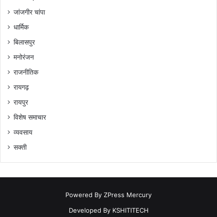
जांजगीर चांपा
धार्मिक
बिलासपुर
मनोरंजन
राजनीतिक
रायगढ़
रायपुर
विशेष समाचार
व्यवसाय
सक्ती
Powered By
ZPress Mercury
Developed By
KSHITITECH