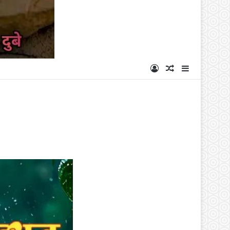
Log In
Random Articl
Sidebar