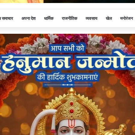
ष समाचार
अपना देश
धार्मिक
राजनीतिक
व्यवसाय
खेल
मनोरंजन