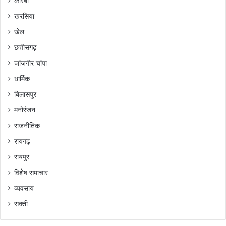
कोरबा
खरसिया
खेल
छत्तीसगढ़
जांजगीर चांपा
धार्मिक
बिलासपुर
मनोरंजन
राजनीतिक
रायगढ़
रायपुर
विशेष समाचार
व्यवसाय
सक्ती