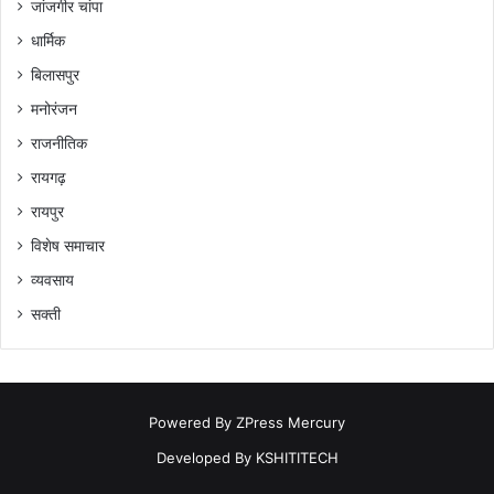
जांजगीर चांपा
धार्मिक
बिलासपुर
मनोरंजन
राजनीतिक
रायगढ़
रायपुर
विशेष समाचार
व्यवसाय
सक्ती
Powered By
ZPress Mercury
Developed By
KSHITITECH