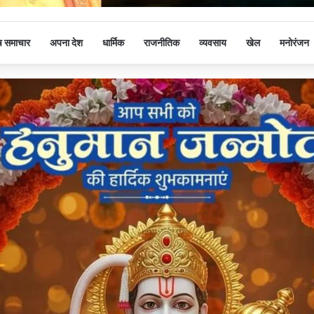
ष समाचार
अपना देश
धार्मिक
राजनीतिक
व्यवसाय
खेल
मनोरंजन