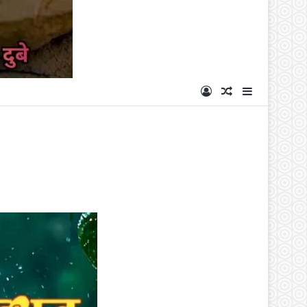
Log In
Random Articl
Sidebar