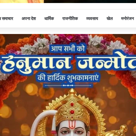
ष समाचार
अपना देश
धार्मिक
राजनीतिक
व्यवसाय
खेल
मनोरंजन