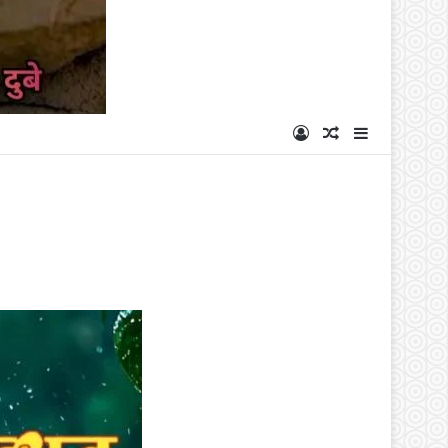
Log In
Random Articl
Sidebar