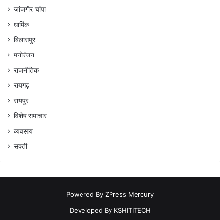
जांजगीर चांपा
धार्मिक
बिलासपुर
मनोरंजन
राजनीतिक
रायगढ़
रायपुर
विशेष समाचार
व्यवसाय
सक्ती
Powered By
ZPress Mercury
Developed By
KSHITITECH