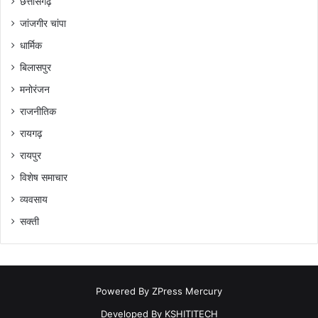
छत्तीसगढ़
जांजगीर चांपा
धार्मिक
बिलासपुर
मनोरंजन
राजनीतिक
रायगढ़
रायपुर
विशेष समाचार
व्यवसाय
सक्ती
Powered By
ZPress Mercury
Developed By
KSHITITECH