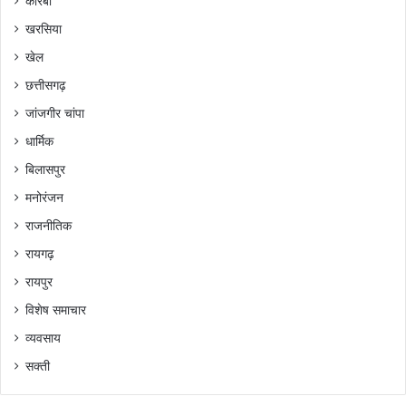
कोरबा
खरसिया
खेल
छत्तीसगढ़
जांजगीर चांपा
धार्मिक
बिलासपुर
मनोरंजन
राजनीतिक
रायगढ़
रायपुर
विशेष समाचार
व्यवसाय
सक्ती